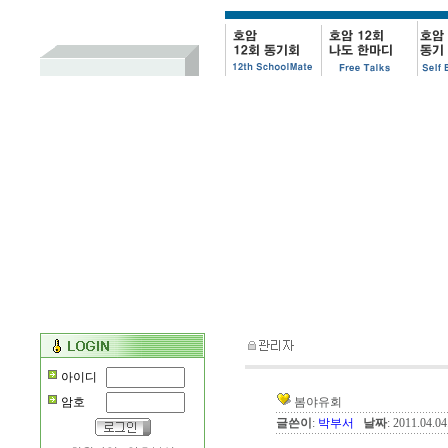
아이디
암호
봄야유회
글쓴이
:
박부서
날짜
: 2011.04.0