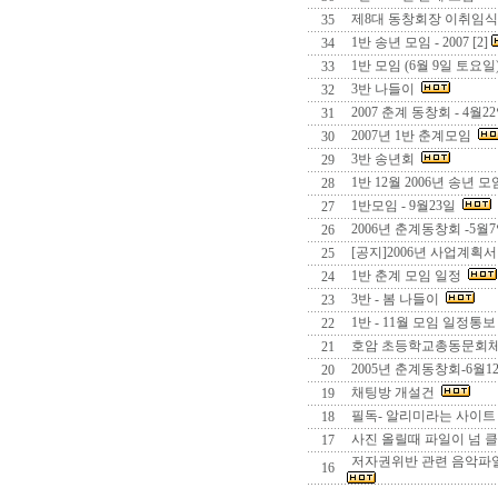
제8대 동창회장 이취임식 겸
35
1반 송년 모임 - 2007 [2]
34
1반 모임 (6월 9일 토요일
33
3반 나들이
32
2007 춘계 동창회 - 4월
31
2007년 1반 춘계모임
30
3반 송년회
29
1반 12월 2006년 송년 모
28
1반모임 - 9월23일
27
2006년 춘계동창회 -5월
26
[공지]2006년 사업계획서 
25
1반 춘계 모임 일정
24
3반 - 봄 나들이
23
1반 - 11월 모임 일정통
22
호암 초등학교총동문회
21
2005년 춘계동창회-6월
20
채팅방 개설건
19
필독- 알리미라는 사이트 
18
사진 올릴때 파일이 넘 클경
17
저자권위반 관련 음악파
16