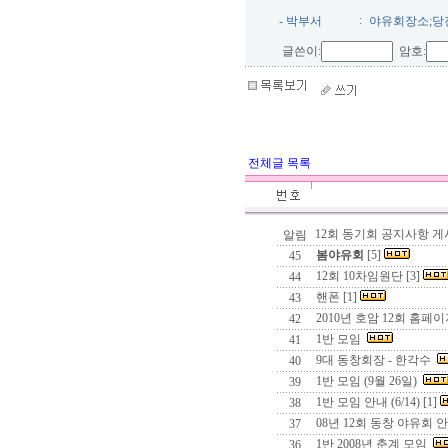
:
- 박부서
야유회장소;당
글쓴이:
암호:
전체글 목록
12회 동기회 공지사항 게
알림
봄야유회
[5]
45
12회 10차임원단 [3]
44
핸폰 [1]
43
2010년 호암 12회 홈
42
1반 모임
41
9대 동창회장 - 한각수
40
1반 모임 (9월 26일)
39
1반 모임 안내 (6/14) [1]
38
08년 12회 동창 야유회 
37
1반 2008년 춘계 모임
36