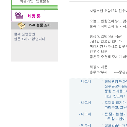
회원가입
암호분실
자랑스런 호암12회 친우
오늘도 변함없이 밝고 맑
Poll 설문조사
불혹의 나이인데 뭘 가지고
현재 진행중인
항상 있었던 5월나들이
설문조사가 없습니다.
5월1일 일요일 입니다
귀한시간 내주시고 갈곳
친우 여러분!
좋은곳 추천해 주시기 
회장:이태문
총무:박부서 ----좋은날
:
- 나그네
전남광양 매화
산수유꽃마을은
뚱한 소리들으
에요. 참고하
:
- 나그네
토끼를 잡기가
따라주고. 그냥
:
- 나그네
큰 줄기는 볼거
고!! 참 고민
:
- 박부서
잘보앗습니다 누