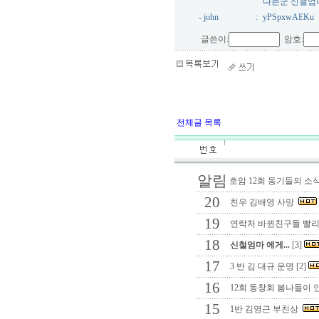
다는군 신철엄
- john
:
yPSpxwAEKu
글쓴이:
암호:
전체글 목록
알림
호암 12회 동기들의 
20
친우 김배영 사망
19
연락처 바뀐친구들 빨리
18
신철엄마 에게...
[3]
17
3 반 김 대규 운명 [2]
16
12회 동창회 봄나들이
15
1반 김영근 부친상