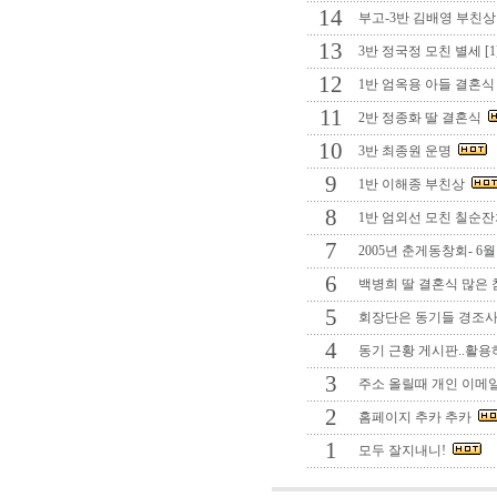
14
부고-3반 김배영 부친
13
3반 정국정 모친 별세 [1
12
1반 엄옥용 아들 결혼
11
2반 정종화 딸 결혼식
10
3반 최종원 운명
9
1반 이해종 부친상
8
1반 엄외선 모친 칠순
7
2005년 춘게동창회- 6월
6
백병희 딸 결혼식 많은 참가
5
회장단은 동기들 경조사
4
동기 근황 게시판..활용하
3
주소 올릴때 개인 이메일
2
홈페이지 추카 추카
1
모두 잘지내니!