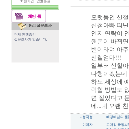
회원가입
암호분실
오랫동안 신철
신철아빠 떠난
Poll 설문조사
인지 연락이 
현재 진행중인
설문조사가 없습니다.
핸폰이 바뀌면
번이라며 아주
신철엄마!!!
일부러 신철아
다행이겠는데
하도 세상에 
락할 방법도 
면 잘있다고 
네...내 오랜 친
:
- 정국정
배경애님의 핸폰 9
:
- 이미자
고마워 국정씨!