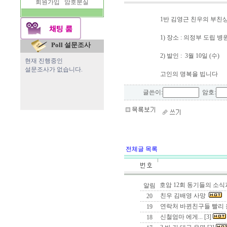
회원가입
암호분실
1반 김영근 친우의 부친
1) 장소 : 의정부 도립 병
Poll 설문조사
2) 발인 : 3월 10일 (수)
현재 진행중인
설문조사가 없습니다.
고인의 명복을 빕니다
글쓴이:
암호:
전체글 목록
호암 12회 동기들의 소
알림
친우 김배영 사망
20
연락처 바뀐친구들 빨리 
19
신철엄마 에게... [3]
18