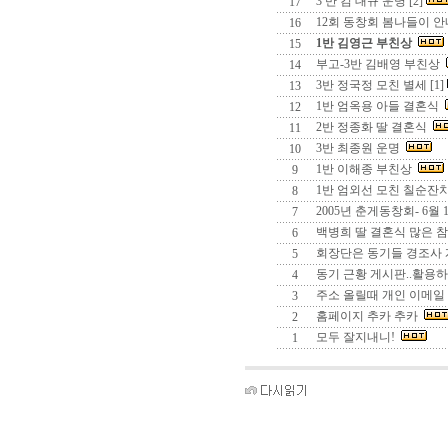
3 반 김 대규 운명 [2]
17
12회 동창회 봄나들이 
16
1반 김영근 부친상
15
부고-3반 김배영 부친상
14
3반 정국정 모친 별세 [1]
13
1반 엄옥용 아들 결혼식
12
2반 정종화 딸 결혼식
11
3반 최종원 운명
10
1반 이해종 부친상
9
1반 엄외선 모친 칠순잔
8
2005년 춘게동창회- 6월 
7
백병희 딸 결혼식 많은 참가 
6
회장단은 동기들 경조사 
5
동기 근황 게시판..활용하자
4
주소 올릴때 개인 이메일 
3
홈페이지 추카 추카
2
모두 잘지내니!
1